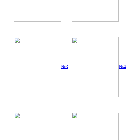
№3
№4