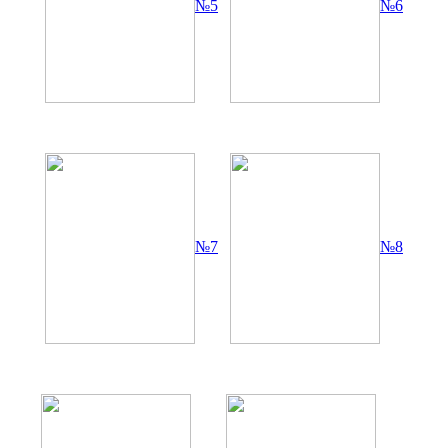
№5
№6
№7
№8